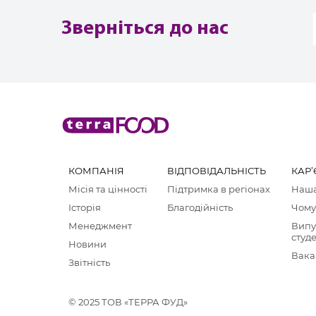
Зверніться до нас
КОМПАНІЯ
ВІДПОВІДАЛЬНІСТЬ
КАР’
Місія та цінності
Підтримка в регіонах
Наша
Історія
Благодійність
Чому
Менеджмент
Випу
студ
Новини
Вака
Звітність
© 2025 ТОВ «ТЕРРА ФУД»