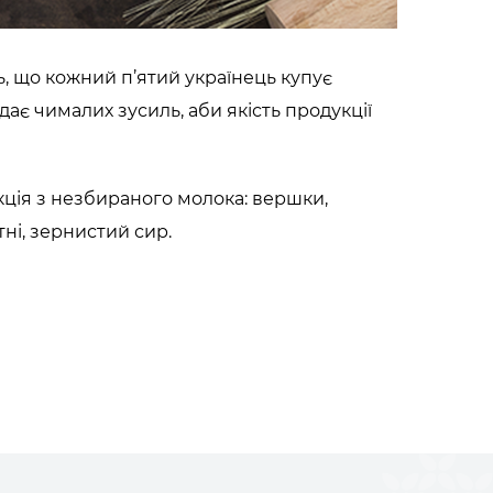
, що кожний п’ятий українець купує
ає чималих зусиль, аби якість продукції
укція з незбираного молока: вершки,
тні, зернистий сир
.