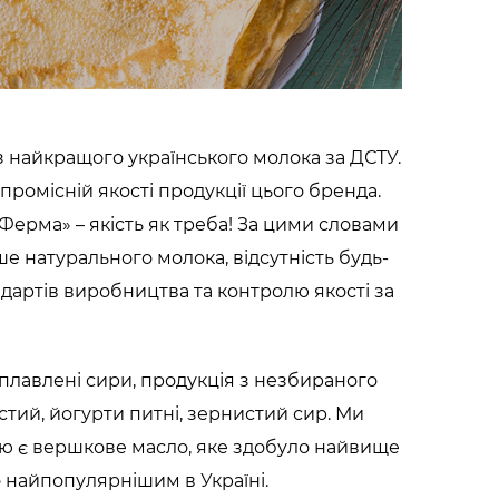
з найкращого українського молока за ДСТУ.
промісній якості продукції цього бренда.
Ферма» – якість як треба! За цими словами
 натурального молока, відсутність будь-
ндартів виробництва та контролю якості за
 плавлені сири, продукція з незбираного
устий, йогурти питні, зернистий сир. Ми
тю є вершкове масло, яке здобуло найвище
 найпопулярнішим в Україні.