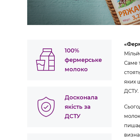
«Фер
100%
Мільй
фермерське
Саме 
молоко
стоят
яких 
ДСТУ.
Досконала
якість за
Сього
ДСТУ
молок
пишає
визна