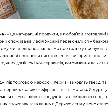
ма»
– це натуральні продукти, з любов’ю виготовлені 
они споживачів у всій Україні переконалися у безком
тому ми впевнено заявляємо про те, що у продуктів «
ь ключові принципи виготовлення: використання лише
штучних домішок і консервантів, дотримання всіх ста
дні під торговою маркою «Ферма» виходять тверді та
а: вершки, молоко, кефір, ряжанка, сметана, йогурт г
мося всією лінійкою продуктів, та особливою гордіс
ння споживачів: за даними Держкомстату, воно стало