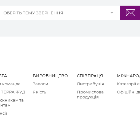
ОБЕРІТЬ ТЕМУ ЗВЕРНЕННЯ
ЄРА
ВИРОБНИЦТВО
СПІВПРАЦЯ
МІЖНАРО
 команда
Заводи
Дистрибуція
Категорії 
 ТЕРРА ФУД
Якість
Промислова
Офіційні 
продукція
скникам та
ентам
нсії