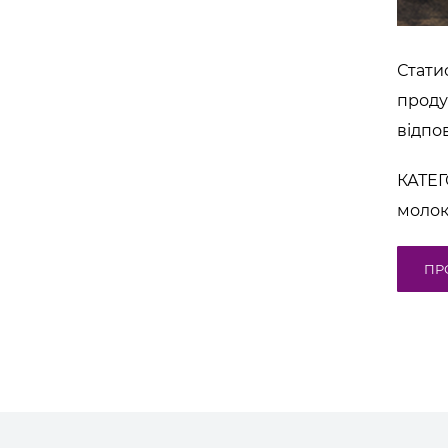
Стати
проду
відпо
КАТЕГ
молок
ПР