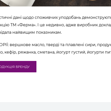
стичні дані щодо споживчих уподобань демонструють
кцію ТМ «Ферма». І це недивно, адже виробник доклад
відала найвищим показникам.
ОРІЇ: вершкове масло, тверді та плавлені сири, прод
о, кефір, ряжанка, сметана, йогурт
густий, йогурти пи
ОДУКЦІЯ БРЕНДУ