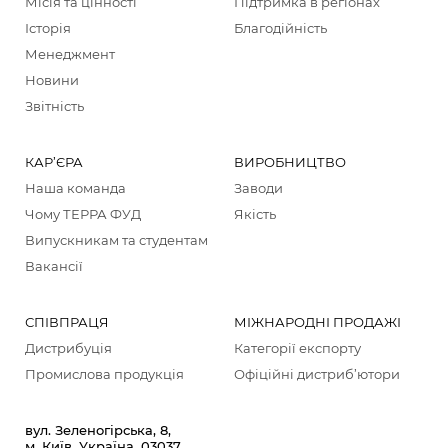
Місія та цінності
Підтримка в регіонах
Історія
Благодійність
Менеджмент
Новини
Звітність
КАР’ЄРА
ВИРОБНИЦТВО
Наша команда
Заводи
Чому ТЕРРА ФУД
Якість
Випускникам та студентам
Вакансії
СПІВПРАЦЯ
МІЖНАРОДНІ ПРОДАЖІ
Дистрибуція
Категорії екcпорту
Промислова продукція
Офіційні дистриб’ютори
вул. Зеленогірська, 8,
м. Київ, Україна, 03037