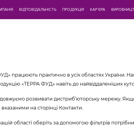
МПАНІЯ
ВІДПОВІДАЛЬНІСТЬ
ПРОДУКЦІЯ
КАР’ЄРА
ВИРОБНИЦ
УД» працюють практично в усіх областях України. Ная
одукцію «ТЕРРА ФУД» навіть до найвіддаленіших куто
одовжуємо розвивати дистриб’юторську мережу. Якщ
 вказаними на сторінці Контакти.
ашій області оберіть за допомогою фільтрів потрібний