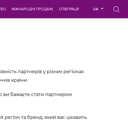
ТВО
МІЖНАРОДНІ ПРОДАЖІ
СПІВПРАЦЯ
UA
вність партнерів у різних регіонах
чків країни.
о ви бажаєте стати партнером
 регіон та бренд, який вас цікавить.